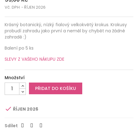
Vč. DPH
ŘÍJEN 2026
Krásný botanický, nízký fialový velkokvětý krokus. Krokusy
probudí zahradu jako první a neměl by chybět na žádné
zahradě :)
Balení po 5 ks
SLEVY Z VAŠEHO NÁKUPU ZDE
Množství
PŘIDAT DO KOŠÍKU

ŘÍJEN 2026
Sdílet