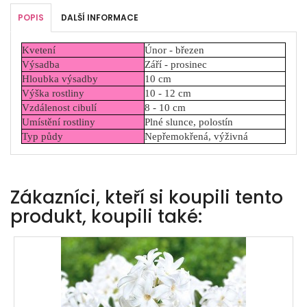
POPIS
DALŠÍ INFORMACE
Kvetení
Únor - březen
Výsadba
Září - prosinec
Hloubka výsadby
10 cm
Výška rostliny
10 - 12 cm
Vzdálenost cibulí
8 - 10 cm
Umístění rostliny
Plné slunce, polostín
Typ půdy
Nepřemokřená, výživná
Zákazníci, kteří si koupili tento
produkt, koupili také: