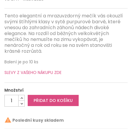
Tento elegantní a mrazuvzdorný mečík vás okouzlí
svými štíhlými klasy v sytě purpurové barvě, které
vnesou do zahradních záhonů nádech divoké
elegance. Na rozdíl od běžných velkokvětých
mečíků ho nemusíte na zimu vykopávat, je
nenáročný a rok od roku se na svém stanovišti
krásně rozrůstá.
Balení je po 10 ks
SLEVY Z VAŠEHO NÁKUPU ZDE
Množství
PŘIDAT DO KOŠÍKU

Poslední kusy skladem