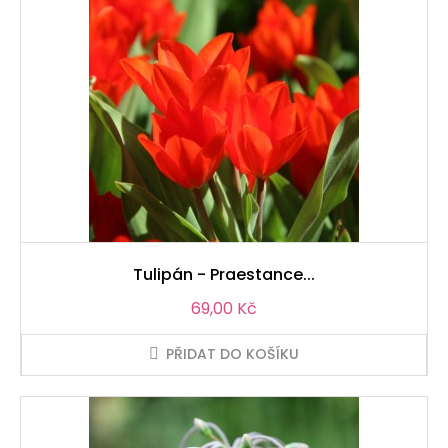
Tulipán - Praestance...
Cena
69,00 Kč
PŘIDAT DO KOŠÍKU