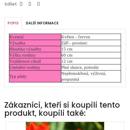
Sdílet
POPIS
DALŠÍ INFORMACE
Kvetení
Květen - červen
Výsadba
Září - prosinec
Hloubka výsadby
15 cm
Výška rostliny
60 cm
Vzdálenost cibulí
12 cm
Umístění rostliny
Plné slunce, polostín
Nepřemokřená, výživná,
Typ půdy
propustná
Zákazníci, kteří si koupili tento
produkt, koupili také: